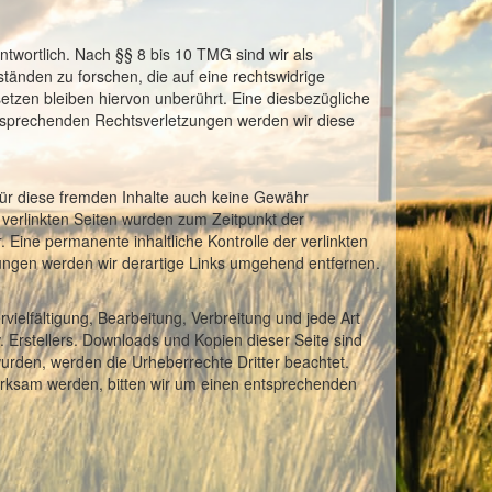
twortlich. Nach §§ 8 bis 10 TMG sind wir als
tänden zu forschen, die auf eine rechtswidrige
etzen bleiben hiervon unberührt. Eine diesbezügliche
ntsprechenden Rechtsverletzungen werden wir diese
 für diese fremden Inhalte auch keine Gewähr
ie verlinkten Seiten wurden zum Zeitpunkt der
 Eine permanente inhaltliche Kontrolle der verlinkten
zungen werden wir derartige Links umgehend entfernen.
vielfältigung, Bearbeitung, Verbreitung und jede Art
 Erstellers. Downloads und Kopien dieser Seite sind
 wurden, werden die Urheberrechte Dritter beachtet.
merksam werden, bitten wir um einen entsprechenden