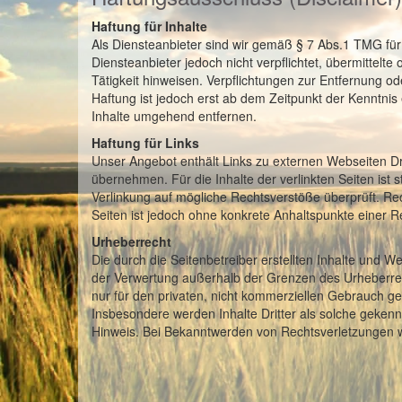
Haftung für Inhalte
Als Diensteanbieter sind wir gemäß § 7 Abs.1 TMG für
Diensteanbieter jedoch nicht verpflichtet, übermittel
Tätigkeit hinweisen. Verpflichtungen zur Entfernung 
Haftung ist jedoch erst ab dem Zeitpunkt der Kenntni
Inhalte umgehend entfernen.
Haftung für Links
Unser Angebot enthält Links zu externen Webseiten Dri
übernehmen. Für die Inhalte der verlinkten Seiten ist s
Verlinkung auf mögliche Rechtsverstöße überprüft. Rec
Seiten ist jedoch ohne konkrete Anhaltspunkte einer 
Urheberrecht
Die durch die Seitenbetreiber erstellten Inhalte und W
der Verwertung außerhalb der Grenzen des Urheberrech
nur für den privaten, nicht kommerziellen Gebrauch gest
Insbesondere werden Inhalte Dritter als solche geken
Hinweis. Bei Bekanntwerden von Rechtsverletzungen w