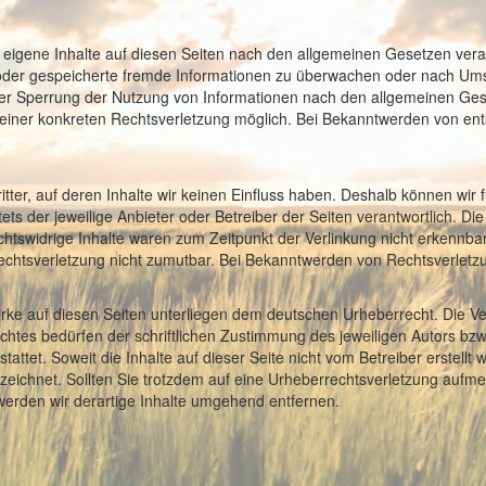
 eigene Inhalte auf diesen Seiten nach den allgemeinen Gesetzen veran
te oder gespeicherte fremde Informationen zu überwachen oder nach Ums
oder Sperrung der Nutzung von Informationen nach den allgemeinen Ges
s einer konkreten Rechtsverletzung möglich. Bei Bekanntwerden von e
tter, auf deren Inhalte wir keinen Einfluss haben. Deshalb können wir
tets der jeweilige Anbieter oder Betreiber der Seiten verantwortlich. D
htswidrige Inhalte waren zum Zeitpunkt der Verlinkung nicht erkennbar.
Rechtsverletzung nicht zumutbar. Bei Bekanntwerden von Rechtsverlet
erke auf diesen Seiten unterliegen dem deutschen Urheberrecht. Die Ver
tes bedürfen der schriftlichen Zustimmung des jeweiligen Autors bzw.
attet. Soweit die Inhalte auf dieser Seite nicht vom Betreiber erstellt
nzeichnet. Sollten Sie trotzdem auf eine Urheberrechtsverletzung auf
erden wir derartige Inhalte umgehend entfernen.